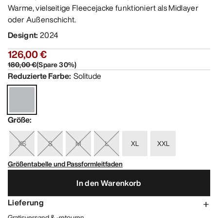
Warme, vielseitige Fleecejacke funktioniert als Midlayer
oder Außenschicht.
Designt
:
2024
126,00 €
180,00 €
(
Spare
30
%)
Reduzierte Farbe
:
Solitude
Größe
:
XS
S
M
L
XL
XXL
Größentabelle und Passformleitfaden
In den Warenkorb
Lieferung
Gratisversand & -retouren