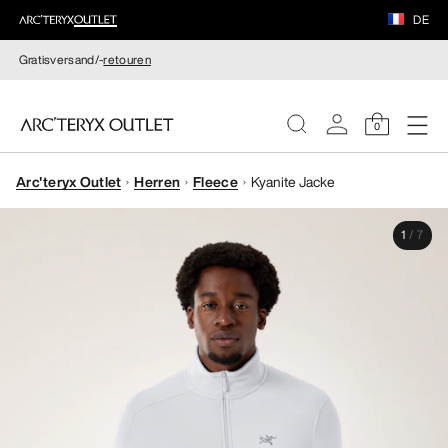
DE
Gratisversand/-
retouren
0
Arc'teryx Outlet
Herren
Fleece
Kyanite Jacke
DAMEN
1
/
7
HERREN