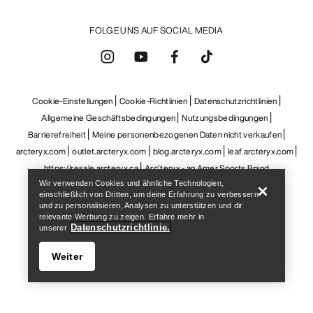
FOLGE UNS AUF SOCIAL MEDIA
Cookie-Einstellungen
Cookie-Richtlinien
Datenschutzrichtlinien
Allgemeine Geschäftsbedingungen
Nutzungsbedingungen
Barrierefreiheit
Meine personenbezogenen Daten nicht verkaufen
Help
arcteryx.com
outlet.arcteryx.com
blog.arcteryx.com
leaf.arcteryx.com
https://resale.arcteryx.ca
Arc'teryx - an Amer Sports Brand
Wir verwenden Cookies und ähnliche Technologien,
einschließlich von Dritten, um deine Erfahrung zu verbessern
und zu personalisieren, Analysen zu unterstützen und dir
relevante Werbung zu zeigen. Erfahre mehr in
Datenschutzrichtlinie.
unserer
Weiter