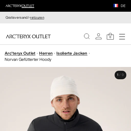
DE
Gratisversand/-
retouren
0
Arc'teryx Outlet
Herren
Isolierte Jacken
DAMEN
Norvan Gefütterter Hoody
HERREN
1
/
9