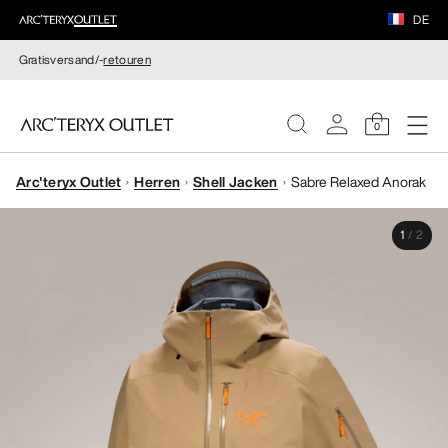
DE
Gratisversand/-
retouren
0
Arc'teryx Outlet
Herren
Shell Jacken
Sabre Relaxed Anorak
DAMEN
1
/
2
HERREN