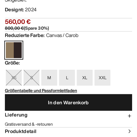
Designt
:
2024
560,00 €
800,00 €
(
Spare
30
%)
Reduzierte Farbe
:
Canvas / Carob
Größe
:
XS
S
M
L
XL
XXL
Größentabelle und Passformleitfaden
In den Warenkorb
Lieferung
Gratisversand & -retouren
Produktdetail