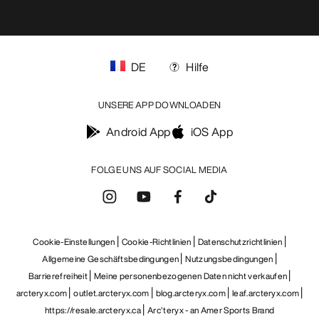
DE
Hilfe
UNSERE APP DOWNLOADEN
Android App
iOS App
FOLGE UNS AUF SOCIAL MEDIA
Cookie-Einstellungen
Cookie-Richtlinien
Datenschutzrichtlinien
Allgemeine Geschäftsbedingungen
Nutzungsbedingungen
Barrierefreiheit
Meine personenbezogenen Daten nicht verkaufen
arcteryx.com
outlet.arcteryx.com
blog.arcteryx.com
leaf.arcteryx.com
https://resale.arcteryx.ca
Arc'teryx - an Amer Sports Brand