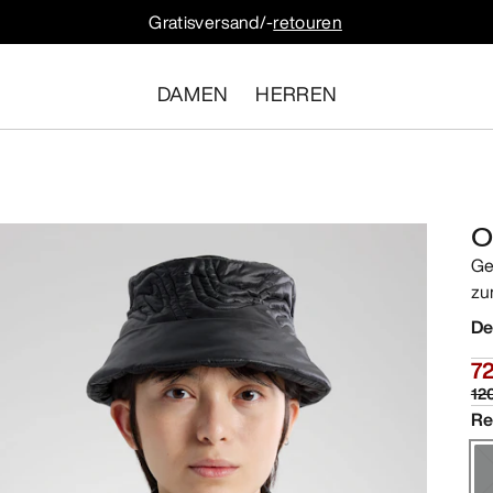
Gratisversand/-
retouren
DAMEN
HERREN
O
Ge
zu
De
72
12
Re