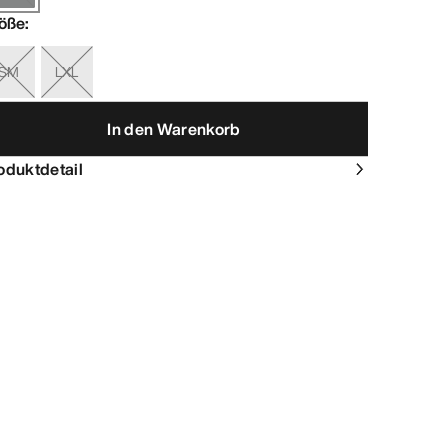
öße
:
SM
LXL
In den Warenkorb
oduktdetail