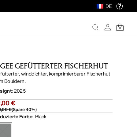
DE
0
GEE GEFÜTTERTER FISCHERHUT
fütterter, winddichter, komprimierbarer Fischerhut
m Bouldern.
signt
:
2025
,00 €
0,00 €
(
Spare
40
%)
duzierte Farbe
:
Black