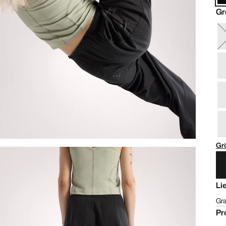
Gr
Gr
Li
Gra
Pr