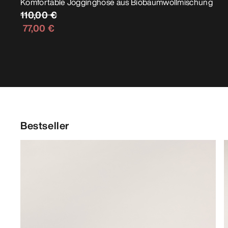
Komfortable Jogginghose aus Biobaumwollmischung
110,00 €
77,00 €
Bestseller