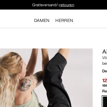
Gratisversand/-
retouren
DAMEN
HERREN
A
Vö
be
De
12
18
Re