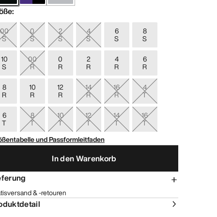
öße
:
00
0
2
4
6
8
S
S
S
S
S
S
10
00
0
2
4
6
S
R
R
R
R
R
8
10
12
14
16
4
R
R
R
R
R
T
6
8
10
12
14
16
T
T
T
T
T
T
ößentabelle und Passformleitfaden
In den Warenkorb
eferung
tisversand & -retouren
oduktdetail