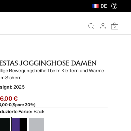
DE
0
ESTAS JOGGINGHOSE DAMEN
llige Bewegungsfreiheit beim Klettern und Wärme
im Sichern.
signt
:
2025
6,00 €
0,00 €
(
Spare
30
%)
duzierte Farbe
:
Black