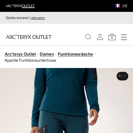
DE
Gratisversand/-
retouren
0
Arc'teryx Outlet
Damen
Funktionswäsche
DAMEN
Kyanite Funktionsunterhose
HERREN
1
/
7