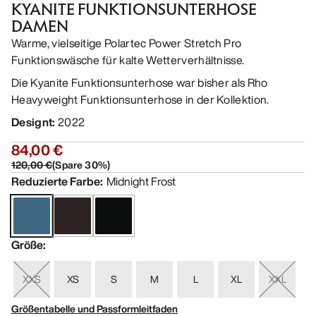
KYANITE FUNKTIONSUNTERHOSE
DAMEN
Warme, vielseitige Polartec Power Stretch Pro
Funktionswäsche für kalte Wetterverhältnisse.
Die Kyanite Funktionsunterhose war bisher als Rho
Heavyweight Funktionsunterhose in der Kollektion.
Designt
:
2022
84,00 €
120,00 €
(
Spare
30
%)
Reduzierte Farbe
:
Midnight Frost
Größe
:
XXS
XS
S
M
L
XL
XXL
Größentabelle und Passformleitfaden