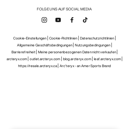
FOLGE UNS AUF SOCIAL MEDIA
Cookie-Einstellungen
Cookie-Richtlinien
Datenschutzrichtlinien
Allgemeine Geschäftsbedingungen
Nutzungsbedingungen
Barrierefreiheit
Meine personenbezogenen Daten nicht verkaufen
arcteryx.com
outlet.arcteryx.com
blog.arcteryx.com
leaf.arcteryx.com
https://resale.arcteryx.ca
Arc'teryx - an Amer Sports Brand
Help