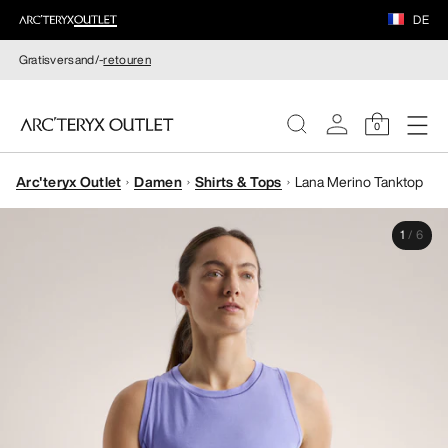
DE
Gratisversand/-
retouren
0
Arc'teryx Outlet
Damen
Shirts & Tops
Lana Merino Tanktop
DAMEN
1
/
6
HERREN