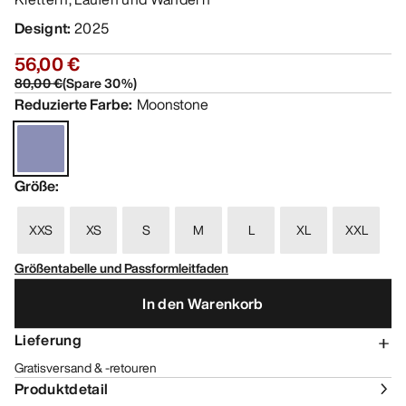
Designt
:
2025
56,00 €
80,00 €
(
Spare
30
%)
Reduzierte Farbe
:
Moonstone
Größe
:
XXS
XS
S
M
L
XL
XXL
Größentabelle und Passformleitfaden
In den Warenkorb
Lieferung
Gratisversand & -retouren
Produktdetail