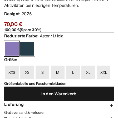
Aktivitäten bei niedrigen Temperaturen.
Designt
:
2025
70,00 €
100,00 €
(
Spare
30
%)
Reduzierte Farbe
:
Aster / Lt Iola
Größe
:
XXS
XS
S
M
L
XL
XXL
Größentabelle und Passformleitfaden
In den Warenkorb
Lieferung
Gratisversand & -retouren