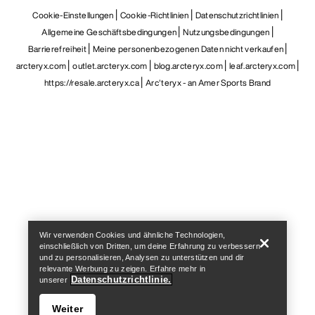
Cookie-Einstellungen
Cookie-Richtlinien
Datenschutzrichtlinien
Allgemeine Geschäftsbedingungen
Nutzungsbedingungen
Barrierefreiheit
Meine personenbezogenen Daten nicht verkaufen
arcteryx.com
outlet.arcteryx.com
blog.arcteryx.com
leaf.arcteryx.com
https://resale.arcteryx.ca
Arc'teryx - an Amer Sports Brand
Help
Wir verwenden Cookies und ähnliche Technologien,
einschließlich von Dritten, um deine Erfahrung zu verbessern
und zu personalisieren, Analysen zu unterstützen und dir
relevante Werbung zu zeigen. Erfahre mehr in
Datenschutzrichtlinie.
unserer
Weiter