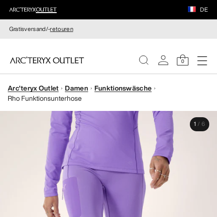
DE
Gratisversand/-
retouren
0
Arc'teryx Outlet
Damen
Funktionswäsche
DAMEN
Rho Funktionsunterhose
HERREN
1
/
6