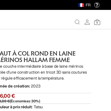
FR
0
AUT À COL ROND EN LAINE
ÉRINOS HALLAM FEMME
e couche intermédiaire à base de laine mérinos
tée d’une construction en tricot 3D sans coutures
i régule efficacement la température.
née de création
:
2023
6,00 €
0,00 €
(
Économisez
30
%)
uleur à prix réduit
:
Tatsu