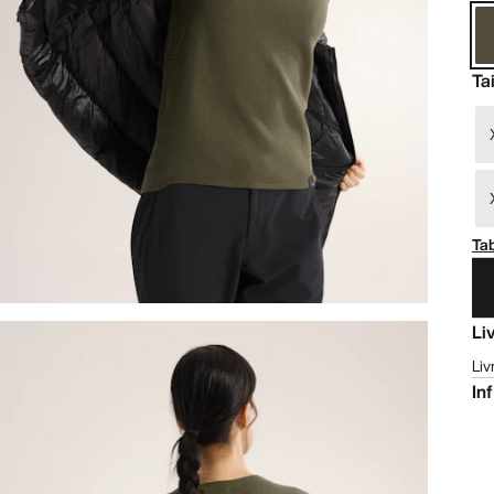
Tai
Tab
Li
Liv
In