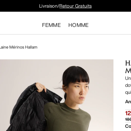
Livraison/
Retour Gratuits
FEMME
HOMME
Laine Mérinos Hallam
H
M
Un
do
qu
An
12
18
Co