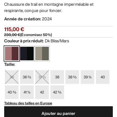
Chaussure de trail en montagne imperméable et
respirante, conçue pour foncer.
Année de création
:
2024
115,00 €
230,00 €
(
Économisez
50
%)
Couleur à prix réduit
:
Dk Bliss/Mars
Taille
:
36
36 ⅔
37 ⅓
38
38 ⅔
39 ⅓
40
40 ⅔
41 ⅓
42
42 ⅔
Tableau des tailles en Europe
Ajouter au panier