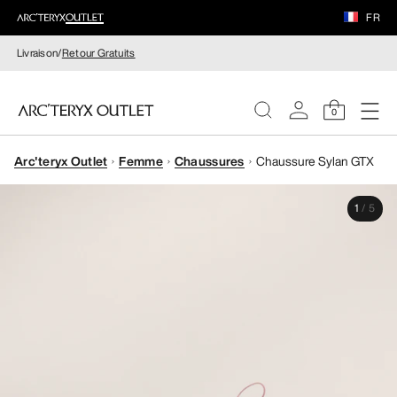
FR
Livraison/
Retour Gratuits
0
Arc'teryx Outlet
Femme
Chaussures
Chaussure Sylan GTX
FEMME
1
/
5
HOMME