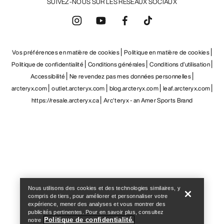
SUIVEZ-NOUS SUR LES RÉSEAUX SOCIAUX
Vos préférences en matière de cookies
Politique en matière de cookies
Politique de confidentialité
Conditions générales
Conditions d’utilisation
Accessibilité
Ne revendez pas mes données personnelles
arcteryx.com
outlet.arcteryx.com
blog.arcteryx.com
leaf.arcteryx.com
https://resale.arcteryx.ca
Arc'teryx - an Amer Sports Brand
Help
Nous utilisons des cookies et des technologies similaires, y
compris de tiers, pour améliorer et personnaliser votre
expérience, mener des analyses et vous montrer des
publicités pertinentes. Pour en savoir plus, consultez
Politique de confidentialité.
notre