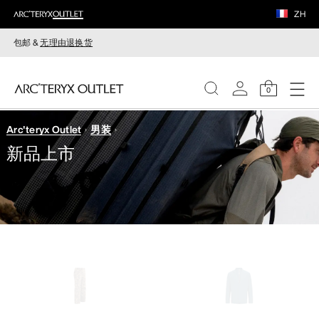
ZH
包邮 &
无理由退换货
0
Arc'teryx Outlet
男装
女装
新品上市
男装