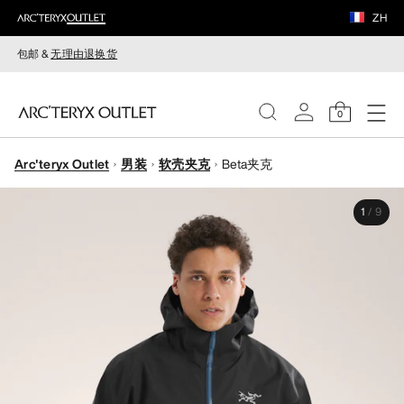
ZH
包邮 &
无理由退换货
0
Arc'teryx Outlet
男装
软壳夹克
Beta夹克
女装
1
/
9
男装