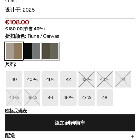
设计于
:
2025
€108.00
€180.00
(
节省
40
%)
折扣颜色
:
Rune / Canvas
尺码
:
40
40 ⅔
41 ⅓
42
42 ⅔
43 ⅓
44
44 ⅔
45 ⅓
46
46 ⅔
47 ⅓
48
欧标尺码表
添加到购物车
配送