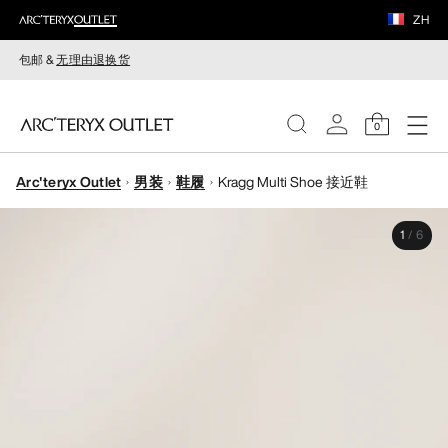
ZH
包邮 &
无理由退换货
0
Arc'teryx Outlet
男装
鞋履
Kragg Multi Shoe 接近鞋
女装
1
/
6
男装