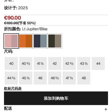
设计于
:
2025
€90.00
€180.00
(
节省
50
%)
折扣颜色
:
Lt Jupiter/Bliss
尺码
:
40
40 ⅔
41 ⅓
42
42 ⅔
43 ⅓
44
44 ⅔
45 ⅓
46
46 ⅔
47 ⅓
48
欧标尺码表
添加到购物车
配送