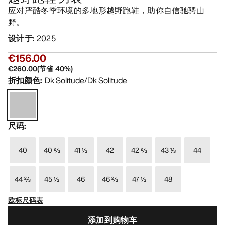
应对严酷冬季环境的多地形越野跑鞋，助你自信驰骋山
野。
设计于
:
2025
€156.00
€260.00
(
节省
40
%)
折扣颜色
:
Dk Solitude/Dk Solitude
尺码
:
40
40 ⅔
41 ⅓
42
42 ⅔
43 ⅓
44
44 ⅔
45 ⅓
46
46 ⅔
47 ⅓
48
欧标尺码表
添加到购物车