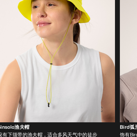
Sinsolo渔夫帽
Bird
设有下颌带的渔夫帽，适合多风天气中的徒步
饰有B