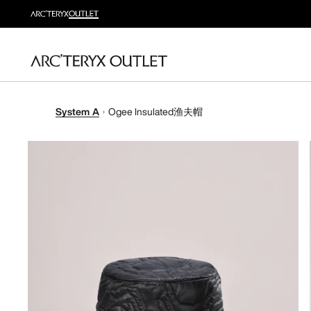
System A
Ogee Insulated渔夫帽