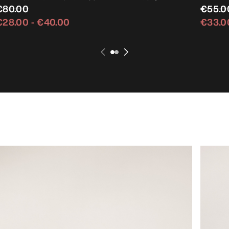
€80.00
€55.0
€28.00
-
€40.00
€33.0