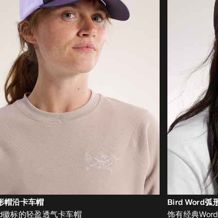
弧形帽沿卡车帽
Bird Word
ird徽标的轻盈透气卡车帽
饰有经典Wor