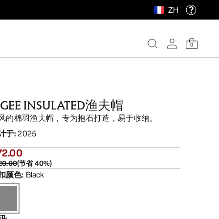
ZH
0
GEE INSULATED渔夫帽
风的棉羽渔夫帽，专为抱石打造，易于收纳。
计于
:
2025
72.00
20.00
(
节省
40
%)
扣颜色
:
Black
码
: