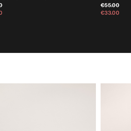
0
€55.00
0
€33.00