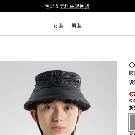
包邮 &
无理由退换货
女装
男装
O
防
设
€
€1
折
尺