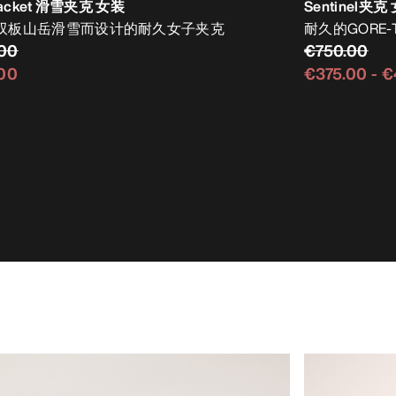
Jacket 滑雪夹克 女装
Sentinel夹克
双板山岳滑雪而设计的耐久女子夹克
耐久的GORE-
00
€750.00
00
€375.00
-
€