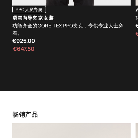
PRO人员专属
滑雪向导夹克 女装
功能齐全的GORE-TEX PRO夹克，专供专业人士穿
着。
€925.00
€647.50
畅销产品