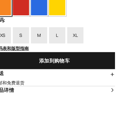
码
:
XS
S
M
L
XL
码表和版型指南
添加到购物车
送
邮和免费退货
品详情