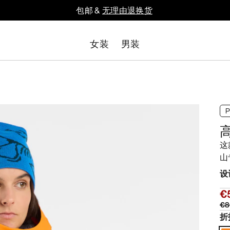
包邮 &
无理由退换货
女装
男装
这
山
设
€
€8
折