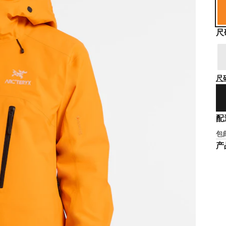
尺
尺
配
包
产