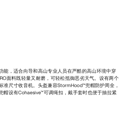
功能，适合向导和高山专业人员在严酷的高山环境中穿
EX PRO面料既轻量又耐磨，可轻松抵御恶劣天气。设有两个
准尺寸收音机。头盔兼容StormHood™兜帽防护周全，
帽设有Cohaesive™可调绳扣，戴手套时也便于抽拉紧