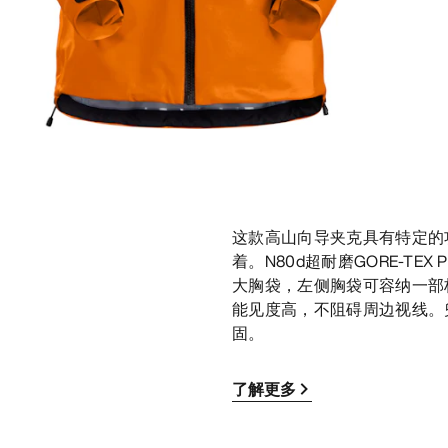
这款高山向导夹克具有特定的
着。N80d超耐磨GORE-T
大胸袋，左侧胸袋可容纳一部标
能见度高，不阻碍周边视线。兜
固。
了解更多