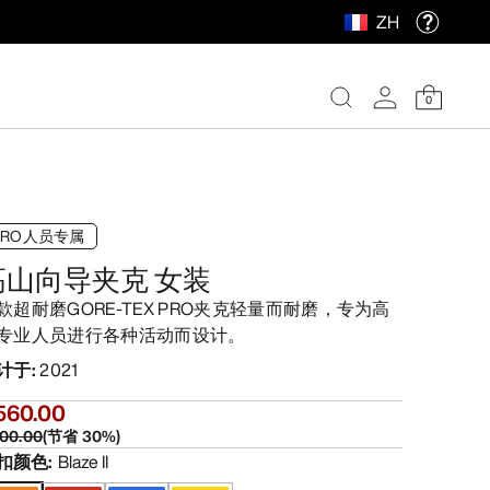
ZH
0
PRO人员专属
高山向导夹克 女装
款超耐磨GORE-TEX PRO夹克轻量而耐磨，专为高
专业人员进行各种活动而设计。
计于
:
2021
560.00
00.00
(
节省
30
%)
扣颜色
:
Blaze II