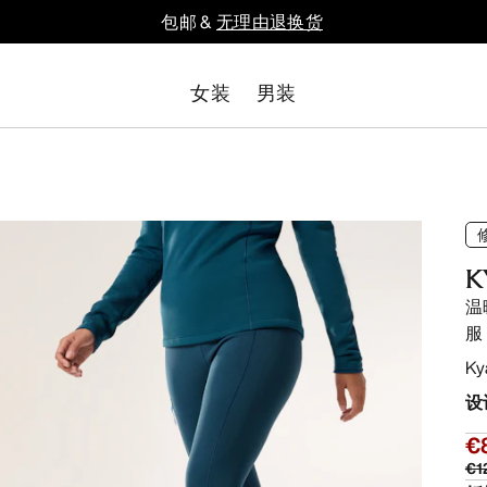
包邮 &
无理由退换货
女装
男装
K
温暖
服
K
设
€
€1