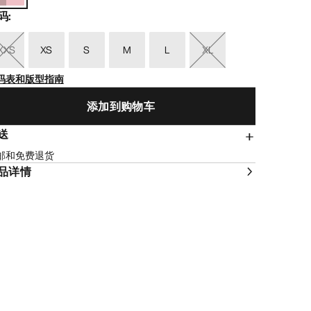
码
:
XXS
XS
S
M
L
XL
码表和版型指南
添加到购物车
送
邮和免费退货
品详情