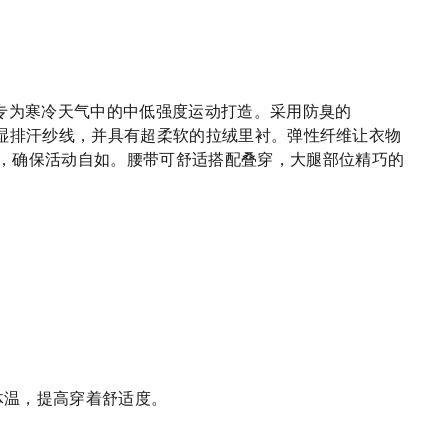
o专为寒冷天气中的中低强度运动打造。采用防臭的
融入吸湿排汗纱线，并具有超柔软的拉绒里衬。弹性纤维让衣物
，确保活动自如。腰带可舒适搭配叠穿，大腿部位精巧的
体温，提高穿着舒适度。