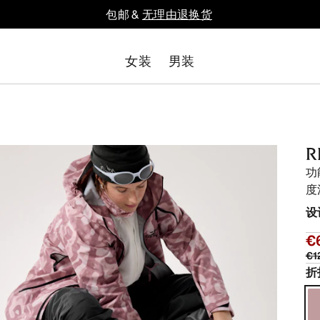
包邮 &
无理由退换货
女装
男装
功
度
设
€
€1
折