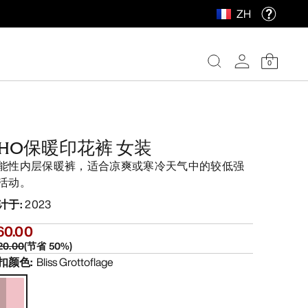
ZH
0
RHO保暖印花裤 女装
能性内层保暖裤，适合凉爽或寒冷天气中的较低强
活动。
计于
:
2023
60.00
20.00
(
节省
50
%)
扣颜色
:
Bliss Grottoflage