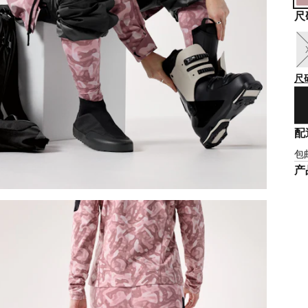
尺
尺
配
包
产