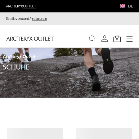
DE
Gratisversand/-
retouren
0
Arc'teryx Outlet
DAMEN
SCHUHE
HERREN