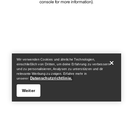
console for more information)
.
Wir verwenden Cookies und ähnliche Technologien,
einschließlich von Dritten, um deine Erfahrung zu verbessern
und zu personalisieren, Analysen zu unterstützen und dir
relevante Werbung zu zeigen. Erfahre mehr in
Datenschutzrichtlinie.
unserer
Weiter