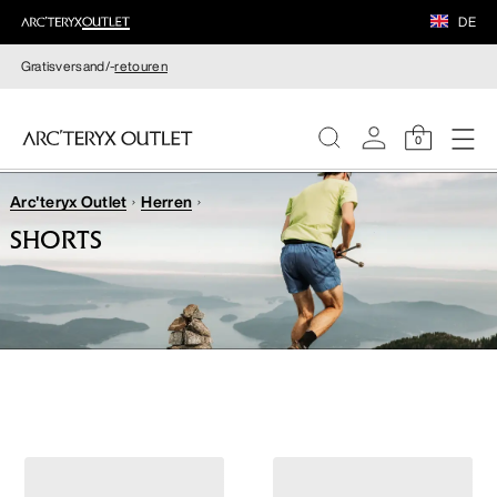
DE
Gratisversand/-
retouren
0
Arc'teryx Outlet
Herren
DAMEN
SHORTS
HERREN