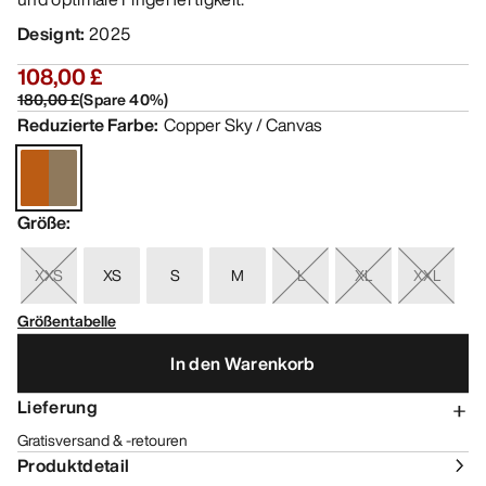
Designt
:
2025
108,00 £
180,00 £
(
Spare
40
%)
Reduzierte Farbe
:
Copper Sky / Canvas
Größe
:
XXS
XS
S
M
L
XL
XXL
Größentabelle
In den Warenkorb
Lieferung
Gratisversand & -retouren
Produktdetail