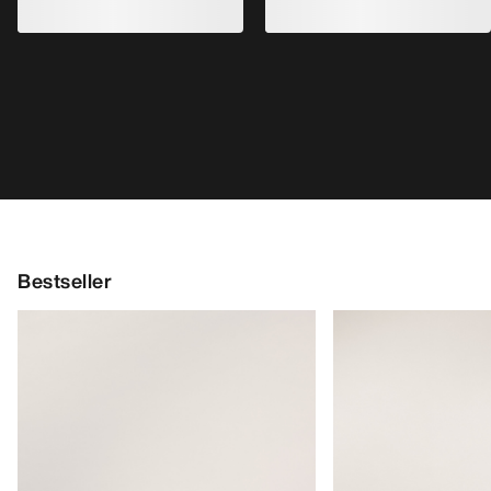
Bestseller
Kragg Shoe Herren
Norvan LD 4 Schuh