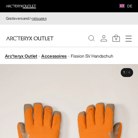
DE
Gratisversand/-
retouren
0
Arc'teryx Outlet
Accessoires
Fission SV Handschuh
DAMEN
1
/
4
HERREN