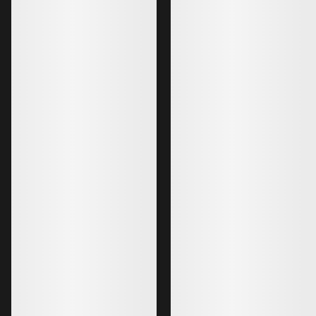
Venta GTX Handschuh
Isolierter, atmungsaktiver,
wasserdichter Wanderhandschuh
140,00 £
84,00 £