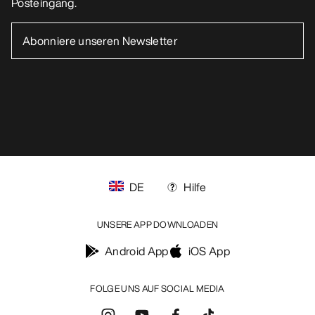
DE
Hilfe
UNSERE APP DOWNLOADEN
Android App
iOS App
FOLGE UNS AUF SOCIAL MEDIA
Cookie-Einstellungen
Cookie-Richtlinien
Datenschutzrichtlinien
Allgemeine Geschäftsbedingungen
Nutzungsbedingungen
Barrierefreiheit
Meine personenbezogenen Daten nicht verkaufen
arcteryx.com
outlet.arcteryx.com
blog.arcteryx.com
leaf.arcteryx.com
https://resale.arcteryx.ca
Arc'teryx - an Amer Sports Brand