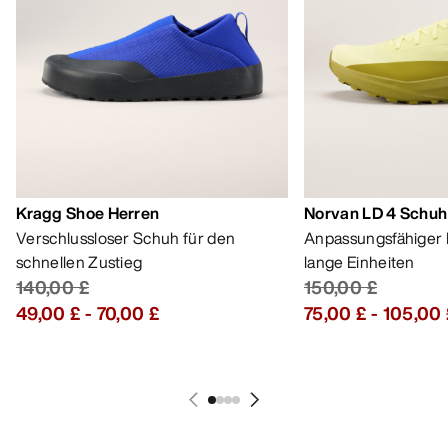
Verschlussloser Schuh für den
Anpassungsfähiger 
schnellen Zustieg
lange Einheiten
140,00 £
150,00 £
49,00 £
-
70,00 £
75,00 £
-
105,00 
HILFE
MEIN KONTO
WASCHEN & REPARATUR