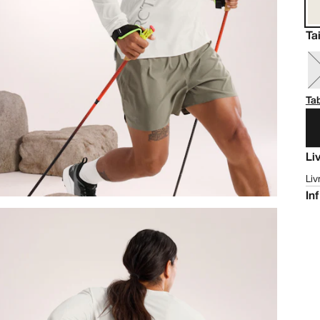
Tai
Tab
Li
Liv
In