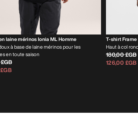
 en laine mérinos Ionia ML Homme
T-shirt Fram
 doux à base de laine mérinos pour les
Haut à col rond
es en toute saison
180,00 £GB
0 £GB
126,00 £GB
 £GB