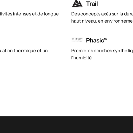
Trail
ivités intenses et de longue
Des concepts axés sur la durab
haut niveau, en environnemen
Phasic™
ulation thermique et un
Premières couches synthétiq
l’humidité.