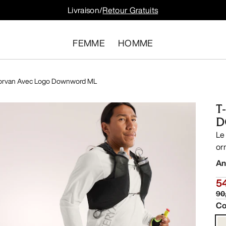
Livraison/
Retour Gratuits
FEMME
HOMME
Norvan Avec Logo Downword ML
T
D
Le
or
An
5
90
Co