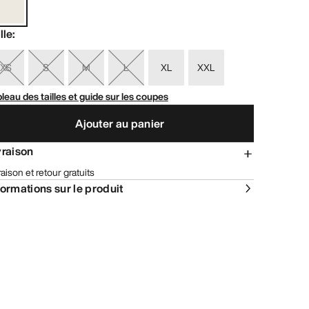
lle
:
XS
S
M
L
XL
XXL
leau des tailles et guide sur les coupes
Ajouter au panier
vraison
raison et retour gratuits
formations sur le produit