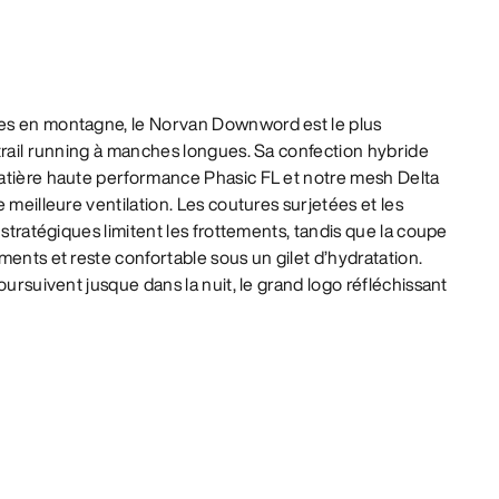
es en montagne, le Norvan Downword est le plus
trail running à manches longues. Sa confection hybride
atière haute performance Phasic FL et notre mesh Delta
 meilleure ventilation. Les coutures surjetées et les
 stratégiques limitent les frottements, tandis que la coupe
ments et reste confortable sous un gilet d’hydratation.
oursuivent jusque dans la nuit, le grand logo réfléchissant