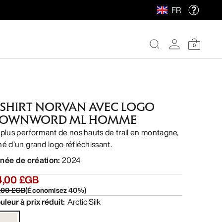
FR
0
-SHIRT NORVAN AVEC LOGO
OWNWORD ML HOMME
 plus performant de nos hauts de trail en montagne,
né d’un grand logo réfléchissant.
née de création
:
2024
4,00 £GB
,00 £GB
(
Économisez
40
%)
uleur à prix réduit
:
Arctic Silk