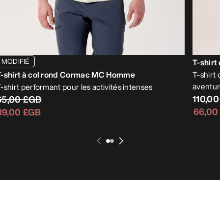
MODIFIÉ
T-shirt
T-shirt à col rond Cormac MC Homme
T-shirt
aventur
-shirt performant pour les activités intenses
110,0
65,00 £GB
66,00
39,00 £GB