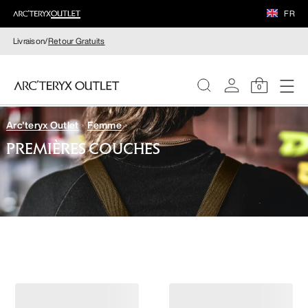
FR
Livraison/
Retour Gratuits
0
Arc'teryx Outlet
Femme
FEMME
PREMIÈRES COUCHES
HOMME