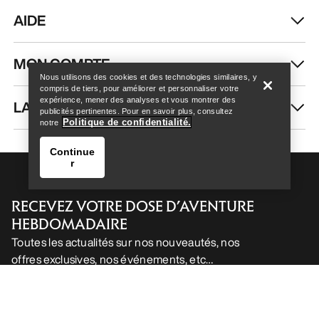
AIDE
Help
MON COMPTE
Nous utilisons des cookies et des technologies similaires, y
compris de tiers, pour améliorer et personnaliser votre
expérience, mener des analyses et vous montrer des
LAVAGE ET RÉPARATION
publicités pertinentes. Pour en savoir plus, consultez
Politique de confidentialité.
notre
Continue
r
RECEVEZ VOTRE DOSE D’AVENTURE
HEBDOMADAIRE
Toutes les actualités sur nos nouveautés, nos
offres exclusives, nos événements, etc…
Help
directement dans votre boîte mail.