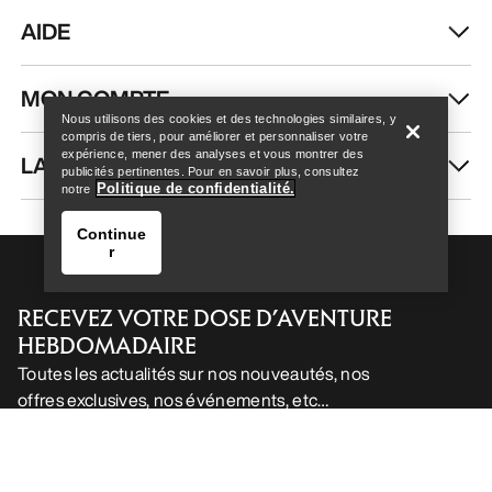
AIDE
Help
MON COMPTE
Nous utilisons des cookies et des technologies similaires, y
compris de tiers, pour améliorer et personnaliser votre
expérience, mener des analyses et vous montrer des
LAVAGE ET RÉPARATION
publicités pertinentes. Pour en savoir plus, consultez
Politique de confidentialité.
notre
Continue
r
RECEVEZ VOTRE DOSE D’AVENTURE
HEBDOMADAIRE
Toutes les actualités sur nos nouveautés, nos
offres exclusives, nos événements, etc…
Help
directement dans votre boîte mail.