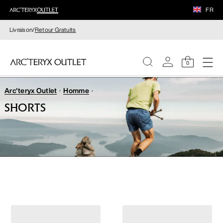
FR
Livraison/
Retour Gratuits
0
Arc'teryx Outlet
Homme
FEMME
SHORTS
HOMME