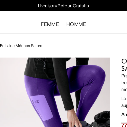
Livraison/
Retour Gratuits
FEMME
HOMME
 En Laine Mérinos Satoro
C
S
Pr
tre
mo
Le
au
An
7