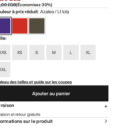
0,00 £GB
(
Économisez
30
%)
uleur à prix réduit
:
Azalea / Lt Iola
lle
:
XXS
XS
S
M
L
XL
XXL
leau des tailles et guide sur les coupes
Ajouter au panier
vraison
raison et retour gratuits
formations sur le produit