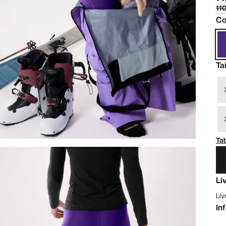
11
Co
Tai
Tab
Li
Liv
In