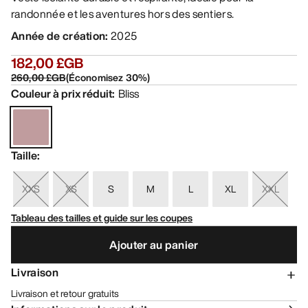
randonnée et les aventures hors des sentiers.
Année de création
:
2025
182,00 £GB
260,00 £GB
(
Économisez
30
%)
Couleur à prix réduit
:
Bliss
Taille
:
XXS
XS
S
M
L
XL
XXL
Tableau des tailles et guide sur les coupes
Ajouter au panier
Livraison
Livraison et retour gratuits