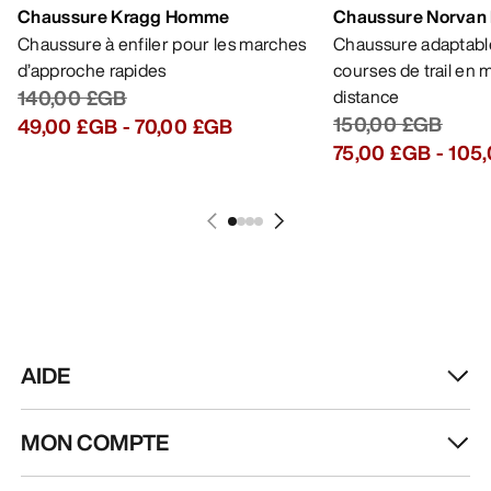
Chaussure Kragg Homme
Chaussure Norvan
Chaussure à enfiler pour les marches
Chaussure adaptable
d’approche rapides
courses de trail en
140,00 £GB
distance
150,00 £GB
49,00 £GB
-
70,00 £GB
75,00 £GB
-
105
AIDE
MON COMPTE