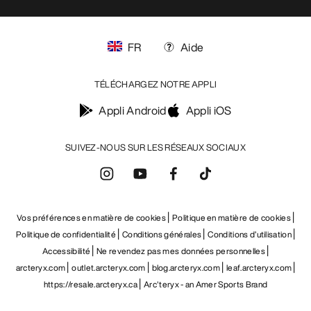
FR
Aide
TÉLÉCHARGEZ NOTRE APPLI
Appli Android
Appli iOS
SUIVEZ-NOUS SUR LES RÉSEAUX SOCIAUX
Vos préférences en matière de cookies
Politique en matière de cookies
Politique de confidentialité
Conditions générales
Conditions d’utilisation
Accessibilité
Ne revendez pas mes données personnelles
arcteryx.com
outlet.arcteryx.com
blog.arcteryx.com
leaf.arcteryx.com
https://resale.arcteryx.ca
Arc'teryx - an Amer Sports Brand