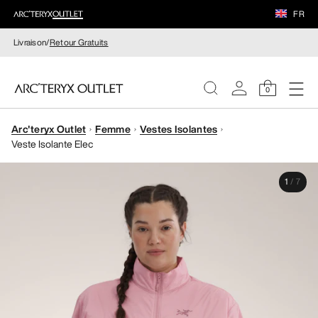
FR
Livraison/
Retour Gratuits
0
Arc'teryx Outlet
Femme
Vestes Isolantes
FEMME
Veste Isolante Elec
HOMME
1
/
7