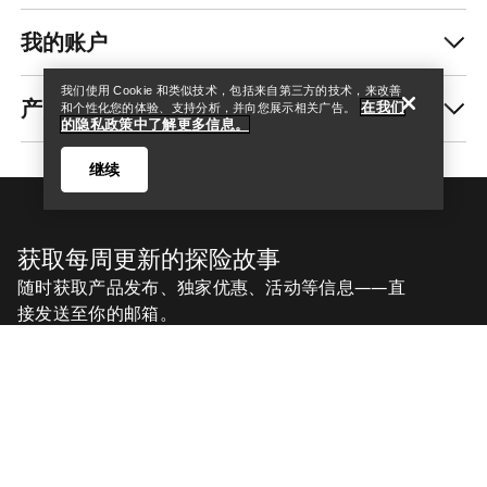
我的账户
我们使用 Cookie 和类似技术，包括来自第三方的技术，来改善
产品养护和修复
在我们
和个性化您的体验、支持分析，并向您展示相关广告。
的隐私政策中了解更多信息。
继续
获取每周更新的探险故事
随时获取产品发布、独家优惠、活动等信息——直
接发送至你的邮箱。
Help