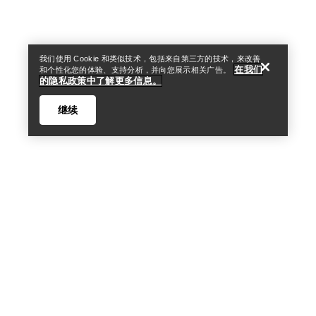
我们使用 Cookie 和类似技术，包括来自第三方的技术，来改善
在我们
和个性化您的体验、支持分析，并向您展示相关广告。
VEILANCE
的隐私政策中了解更多信息。
Norvan 4 Nivalis GTX
Demlo背心连衣裙 女装
继续
Grotto Shoe 越野跑鞋 女装
休闲风格，让你在夏日倍感
适应多种地形的冬季越野跑
舒适
鞋
£350.00
£240.00
£175.00
£144.00
Help
比较
比较