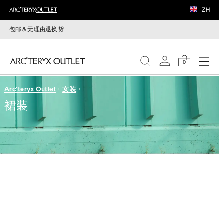
ZH
包邮 &
无理由退换货
0
Arc'teryx Outlet
女装
女装
裙装
男装