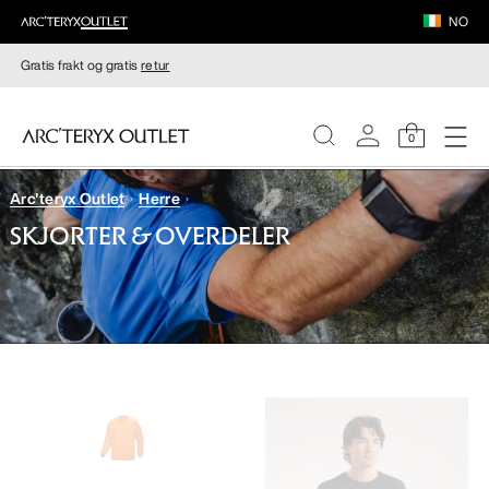
NO
Gratis frakt og gratis
retur
0
Arc'teryx Outlet
Herre
DAMER
SKJORTER & OVERDELER
HERRER