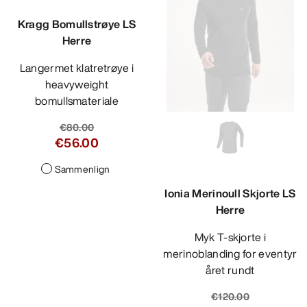
Kragg Bomullstrøye LS
Herre
Langermet klatretrøye i
heavyweight
bomullsmateriale
€80.00
€56.00
Sammenlign
Ionia Merinoull Skjorte LS
Herre
Myk T-skjorte i
merinoblanding for eventyr
året rundt
€120.00