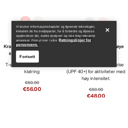
Help
Vi bruker informasjonskapsler og lignende teknologier,
inkludert de fra tredjeparter, for å forbedre og tilpasse
opplevelsen din, støtte analyser og vise deg relevante
Retningslinjer for
annonser. Finn ut mer i våre
personvern.
Kragg Lithographica SS T-
Cormac Crew Neck Trøye
skjorte i bomull Herre
LS Herre
Fortsett
T-skjorte i kraftig bomull til
Genser med solbeskyttelse
klatring
(UPF 40+) for aktiviteter med
høy intensitet.
€80.00
€56.00
€80.00
€48.00
Help
Sammenlign
Sammenlign