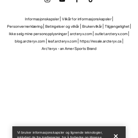
Informasjonskapsler
Vilkår for informasjonskapsler
Personvernerklæring
Betingelser og vilkår
Brukervilkår
Tilgjengelighet
Ikke selg mine personopplysninger
arcteryx.com
outlet.arcteryx.com
blog.arcteryx.com
leaf.arcteryx.com
https://resale.arcteryx.ca
Arc'teryx - an Amer Sports Brand
Help
Vi bruker informasjonskapsler og lignende teknologier,
inkludert de fra tredjeparter, for å forbedre og tilpasse