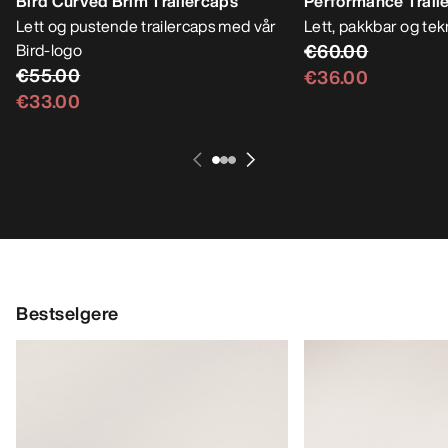
Bird Curved Brim Trailercaps
Performance Trail
Lett og pustende trailercaps med vår
Lett, pakkbar og tekn
Bird-logo
€60.00
€55.00
€36.00
€33.00
Bestselgere