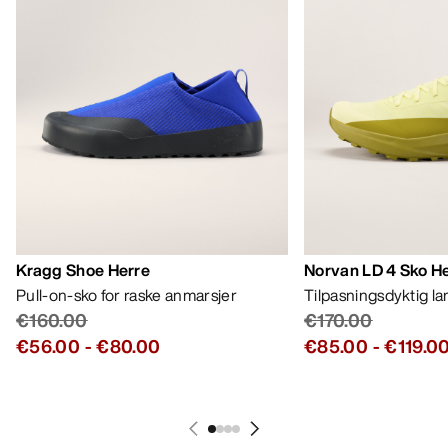
Kragg Shoe Herre
Norvan LD 4 Sko H
Pull-on-sko for raske anmarsjer
Tilpasningsdyktig l
€160.00
€170.00
€56.00
-
€80.00
€85.00
-
€119.0