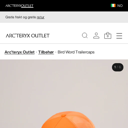
NO
Gratis frakt og gratis
retur
0
Arc'teryx Outlet
Tilbehør
Bird Word Trailercaps
DAMER
1
/
6
HERRER