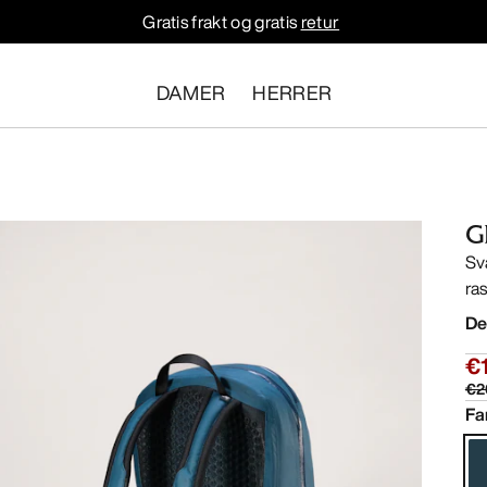
Gratis frakt og gratis
retur
DAMER
HERRER
G
Sv
ras
De
€
€2
Fa