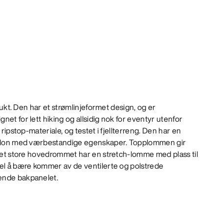
brukt. Den har et strømlinjeformet design, og er
et for lett hiking og allsidig nok for eventyr utenfor
 ripstop-materiale, og testet i fjellterreng. Den har en
 nylon med værbestandige egenskaper. Topplommen gir
 det store hovedrommet har en stretch-lomme med plass til
bel å bære kommer av de ventilerte og polstrede
ende bakpanelet.