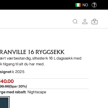
NO
0
RANVILLE 16 RYGGSEKK
ært værbestandig, slitesterk 16 L dagssekk med
k tilgang til alt du har med.
signet i
:
2025
140.00
00.00
(
Spar
30
%)
rge med rabatt
:
Nightscape