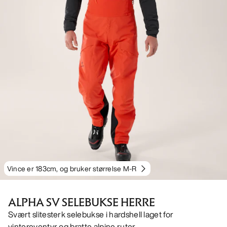
Vince er 183cm, og bruker størrelse M-R
ALPHA SV SELEBUKSE HERRE
Svært slitesterk selebukse i hardshell laget for
vintereventyr og bratte alpine ruter.