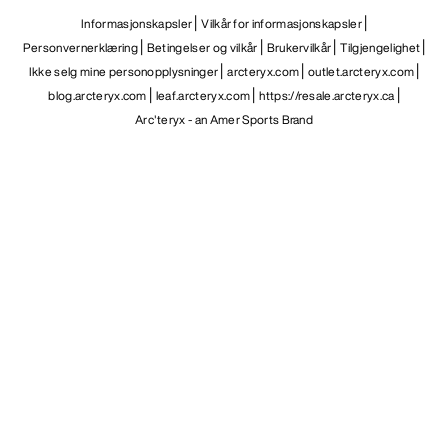
NO
Hjelp
LAST NED APPEN VÅR
Android app
iOS App
FØLG OSS PÅ SOSIALE MEDIER
Informasjonskapsler
Vilkår for informasjonskapsler
Personvernerklæring
Betingelser og vilkår
Brukervilkår
Tilgjengelighet
Ikke selg mine personopplysninger
arcteryx.com
outlet.arcteryx.com
blog.arcteryx.com
leaf.arcteryx.com
https://resale.arcteryx.ca
Arc'teryx - an Amer Sports Brand