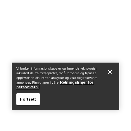
Help
Vi bruker informasjonskapsler og lignende teknologier,
inkludert de fra tredjeparter, for å forbedre og tilpasse
opplevelsen din, støtte analyser og vise deg relevante
Retningslinjer for
annonser. Finn ut mer i våre
personvern.
Fortsett