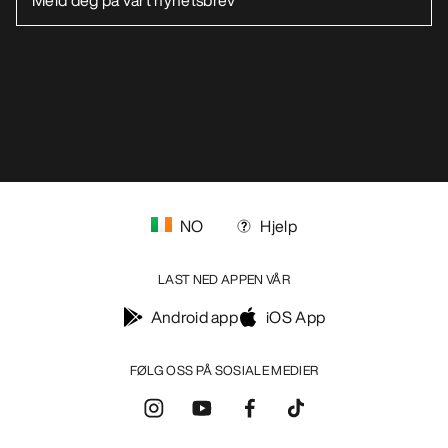
VASK OG REPARASJON
FÅ DIN UKELIGE DOSE AV EVENTYR
Bli oppdatert på produktslipp, eksklusive tilbud,
eventer og mer – rett til innboksen din.