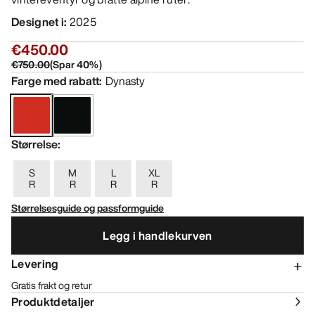
Designet i
:
2025
€450.00
€750.00
(
Spar
40
%)
Farge med rabatt
:
Dynasty
Størrelse
:
S
M
L
XL
R
R
R
R
Størrelsesguide og passformguide
Legg i handlekurven
Levering
Gratis frakt og retur
Produktdetaljer