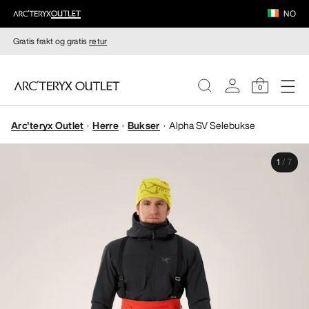
NO
Gratis frakt og gratis
retur
0
Arc'teryx Outlet
Herre
Bukser
Alpha SV Selebukse
DAMER
1
/
7
HERRER