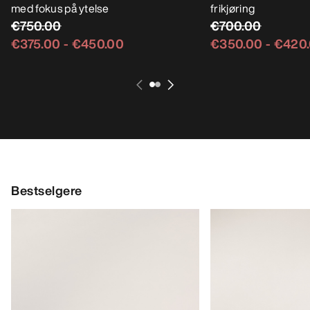
REVIDERT
Rush selebukse Herre
En selebukse spesiallaget for topptur,
Sabre Bib Selebuk
med fokus på ytelse
GORE-TEX ePE sele
€750.00
frikjøring
€700.00
€375.00
-
€450.00
€350.00
-
€420