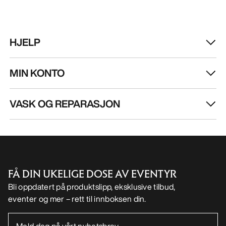
Kragg Shoe Herre
Norvan LD 4 Sko H
Pull-on-sko for raske anmarsjer
Tilpasningsdyktig l
€160.00
€170.00
€56.00
-
€80.00
€85.00
-
€119.0
HJELP
MIN KONTO