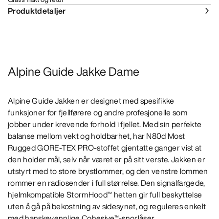
Produktdetaljer
Alpine Guide Jakke Dame
Alpine Guide Jakken er designet med spesifikke
funksjoner for fjellførere og andre profesjonelle som
jobber under krevende forhold i fjellet. Med sin perfekte
balanse mellom vekt og holdbarhet, har N80d Most
Rugged GORE-TEX PRO-stoffet gjentatte ganger vist at
den holder mål, selv når været er på sitt verste. Jakken er
utstyrt med to store brystlommer, og den venstre lommen
rommer en radiosender i full størrelse. Den signalfargede,
hjelmkompatible StormHood™ hetten gir full beskyttelse
uten å gå på bekostning av sidesynet, og reguleres enkelt
med hanskevennlige Cohesive™-snorlåser.