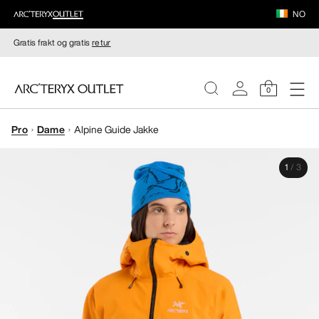
NO
Gratis frakt og gratis
retur
0
Pro
Dame
Alpine Guide Jakke
DAMER
1
/
3
HERRER