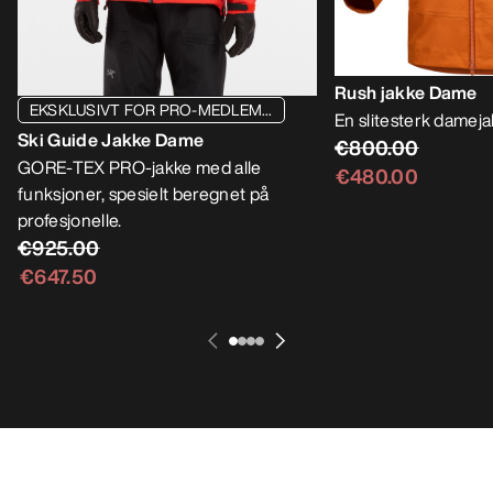
Rush jakke Dame
EKSKLUSIVT FOR PRO-MEDLEM...
En slitesterk damejak
Ski Guide Jakke Dame
€800.00
GORE-TEX PRO-jakke med alle
€480.00
funksjoner, spesielt beregnet på
profesjonelle.
€925.00
€647.50