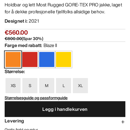
Holdbar og lett Most Rugged GORE-TEX PRO jakke, laget
for å dekke profesjonelle fjellfolks allsidige behov.
Designet i
:
2021
€560.00
€800.00
(
Spar
30
%)
Farge med rabatt
:
Blaze II
Størrelse
:
XS
S
M
L
XL
Størrelsesguide og passformguide
Legg i handlekurven
Levering
Gratis frakt og retur