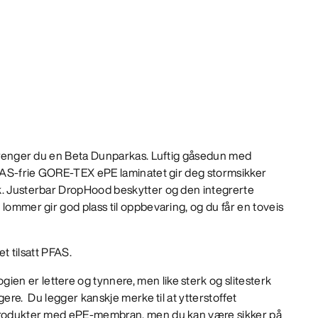
e trenger du en Beta Dunparkas. Luftig gåsedun med
 PFAS-frie GORE-TEX ePE laminatet gir deg stormsikker
k. Justerbar DropHood beskytter og den integrerte
 lommer gir god plass til oppbevaring, og du får en toveis
et tilsatt PFAS.
n er lettere og tynnere, men like sterk og slitesterk
gere. Du legger kanskje merke til at ytterstoffet
 produkter med ePE-membran, men du kan være sikker på