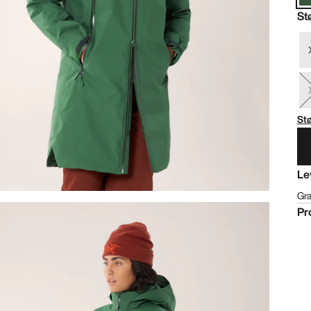
St
St
Le
Gra
Pr