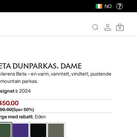
NO
0
ETA DUNPARKAS. DAME
nterens Beta – en varm, vanntett, vindtett, pustende
l-mountain parkas.
signet i
:
2024
450.00
00.00
(
Spar
50
%)
rge med rabatt
:
Eden