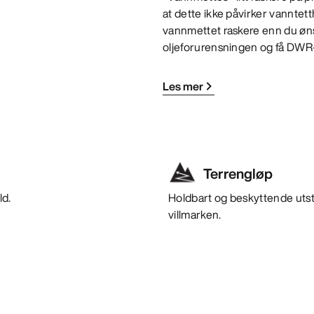
at dette ikke påvirker vanntett
vannmettet raskere enn du ønsk
oljeforurensningen og få DWR-be
Les mer
Terrengløp
ld.
Holdbart og beskyttende utstyr
villmarken.