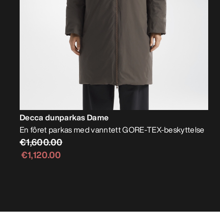
Decca dunparkas Dame
En fôret parkas med vanntett GORE-TEX-beskyttelse
€1,600.00
€1,120.00