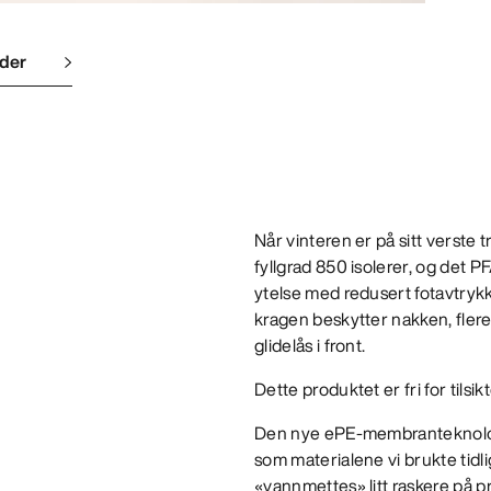
lder
Når vinteren er på sitt verst
fyllgrad 850 isolerer, og det
ytelse med redusert fotavtryk
kragen beskytter nakken, flere
glidelås i front.
Dette produktet er fri for tilsikt
Den nye ePE-membranteknologie
som materialene vi brukte tidli
«vannmettes» litt raskere på