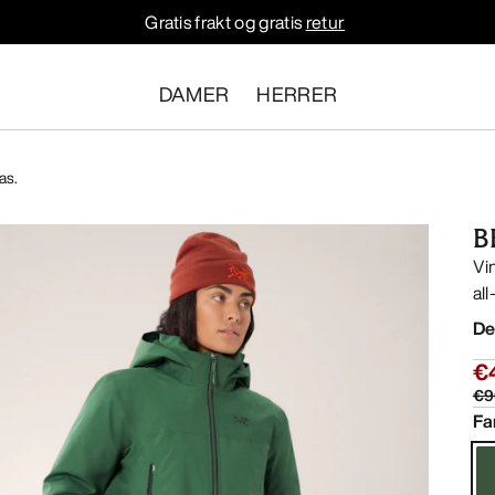
Gratis frakt og gratis
retur
DAMER
HERRER
as.
B
Vi
al
De
€
€9
Fa