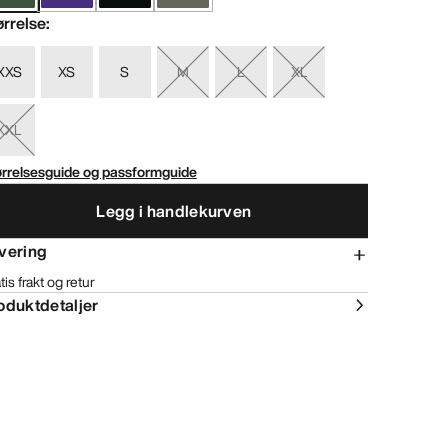
ørrelse
:
XXS
XS
S
M
L
XL
XXL
ørrelsesguide og passformguide
Legg i handlekurven
vering
tis frakt og retur
oduktdetaljer