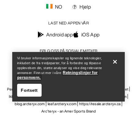
Help
Vi bruker informasjonskapsler og lignende teknologier,
inkludert de fra tredjeparter, for å forbedre og tilpasse
opplevelsen din, støtte analyser og vise deg relevante
Retningslinjer for
annonser. Finn ut mer i våre
personvern.
Fortsett
Help