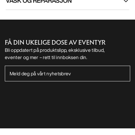
LAST NED APPEN VÅR
Android app
iOS App
FØLG OSS PÅ SOSIALE MEDIER
Informasjonskapsler
Vilkår for informasjonskapsler
Personvernerklæring
Betingelser og vilkår
Brukervilkår
Tilgjengelighet
Ikke selg mine personopplysninger
arcteryx.com
outlet.arcteryx.com
blog.arcteryx.com
leaf.arcteryx.com
https://resale.arcteryx.ca
Arc'teryx - an Amer Sports Brand