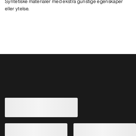
Syntetiske materialer med ekstra gunstige egenskaper
eller ytelse.
Andre produkter du kanskje vil like
Delta Jakke Dame
Cerium Jakke Dam
Varm, pustende fleecejakke - laget for
å yte
Varm, allsidig og let
€200.00
€380.00