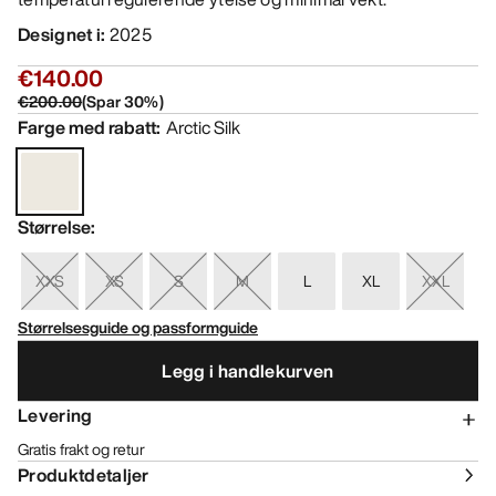
Designet i
:
2025
€140.00
€200.00
(
Spar
30
%)
Farge med rabatt
:
Arctic Silk
Størrelse
:
XXS
XS
S
M
L
XL
XXL
Størrelsesguide og passformguide
Legg i handlekurven
Levering
Gratis frakt og retur
Produktdetaljer