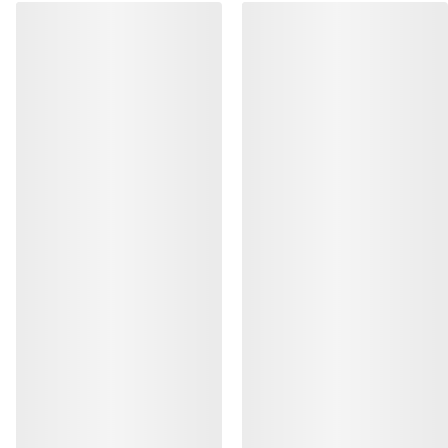
HJELP
MIN KONTO
VASK OG REPARASJON