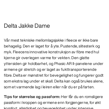
Delta Jakke Dame
Vår mest tekniske mellomlagsjakke i fleece er ikke bare
behagelig. Den er laget for å yte. Pustende, slitesterk og
myk. Fleecens innovative konstruksjon av fibre med hul
kjerne gir overlegen varme for vekten. Den glatte
yttersiden gir holdbarhet, og Phasic AR II-panelene under
armene gir stretch og er laget av fukttransporterende
fibre. Delta er mønstret for bevegelighet og fungerer godt
som ekstra lag under et skall. Delta kan også brukes alene,
som et varmende lag i leiren eller når du er på farten.
Tips for størrelse og passform:
Her får du en romsligere
passform i kroppen og ermene enn forgjengerne, for økt
komfort, allsidighet og bevegelighet under intensive