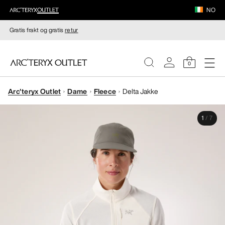
NO
Gratis frakt og gratis
retur
0
Arc'teryx Outlet
Dame
Fleece
Delta Jakke
DAMER
1
/
7
HERRER