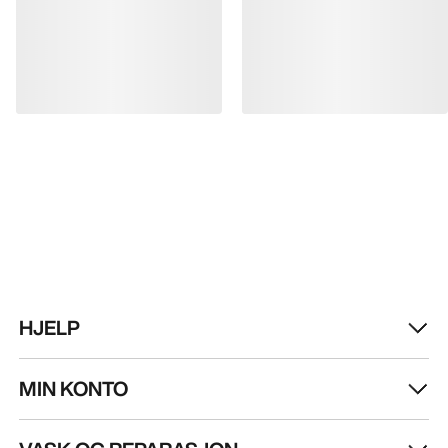
FÅ DIN UKELIGE DOSE AV EVENTYR
Bli oppdatert på produktslipp, eksklusive tilbud,
eventer og mer – rett til innboksen din.
NO
Hjelp