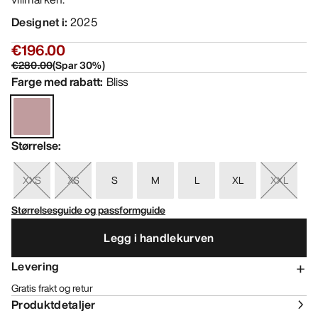
Designet i
:
2025
€196.00
€280.00
(
Spar
30
%)
Farge med rabatt
:
Bliss
Størrelse
:
XXS
XS
S
M
L
XL
XXL
Størrelsesguide og passformguide
Legg i handlekurven
Levering
Gratis frakt og retur
Produktdetaljer