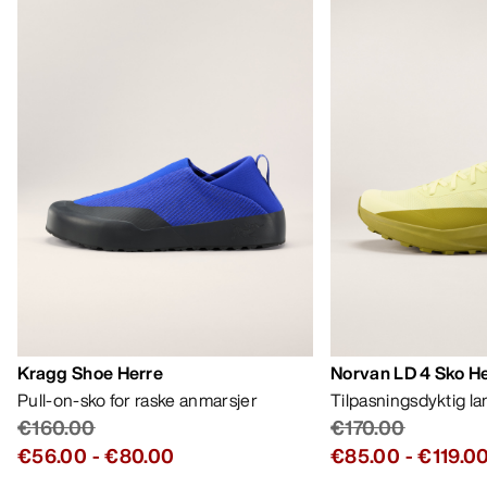
Kragg Shoe Herre
Norvan LD 4 Sko H
Pull-on-sko for raske anmarsjer
Tilpasningsdyktig l
€160.00
€170.00
€56.00
-
€80.00
€85.00
-
€119.0