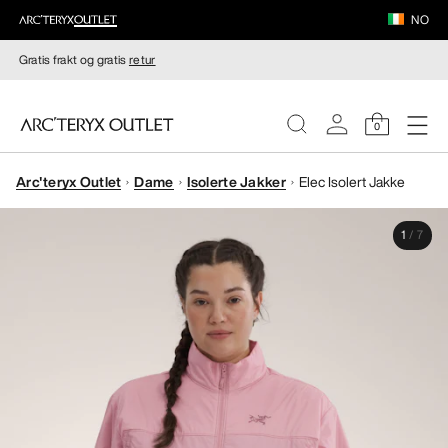
NO
Gratis frakt og gratis
retur
0
Arc'teryx Outlet
Dame
Isolerte Jakker
Elec Isolert Jakke
DAMER
1
/
7
HERRER