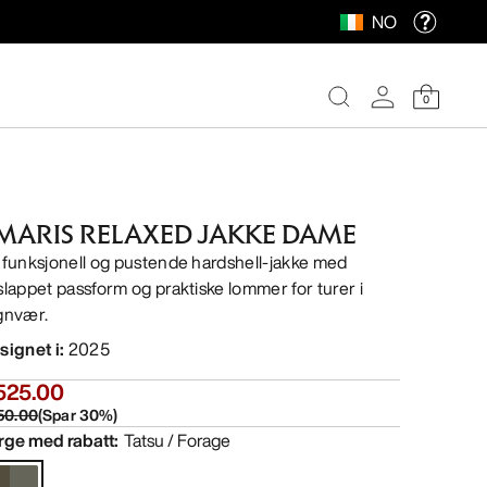
NO
0
MARIS RELAXED JAKKE DAME
 funksjonell og pustende hardshell-jakke med
slappet passform og praktiske lommer for turer i
gnvær.
signet i
:
2025
525.00
50.00
(
Spar
30
%)
rge med rabatt
:
Tatsu / Forage