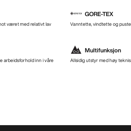
GORE-TEX
ot været med relativt lav
Vanntette, vindtette og puste
Multifunksjon
e arbeidsforhold inn i våre
Allsidig utstyr med høy teknisk