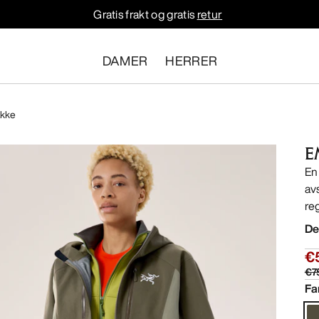
Gratis frakt og gratis
retur
DAMER
HERRER
akke
E
En
av
re
De
€
€7
Fa