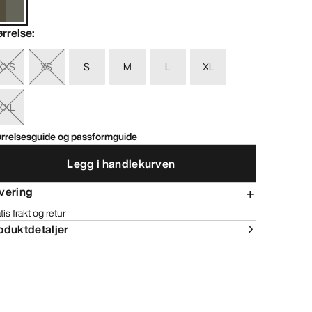
ørrelse
:
XXS
XS
S
M
L
XL
XXL
ørrelsesguide og passformguide
Legg i handlekurven
vering
tis frakt og retur
oduktdetaljer