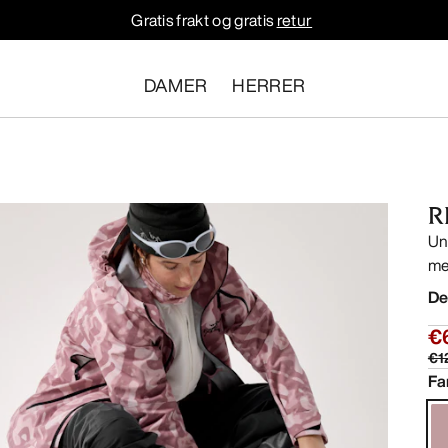
Gratis frakt og gratis
retur
DAMER
HERRER
R
Un
me
De
€
€1
Fa