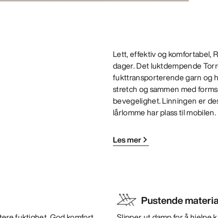
Lett, effektiv og komfortabel, 
dager. Det luktdempende Torre
fukttransporterende garn og ha
stretch og sammen med formsydd
bevegelighet. Linningen er desi
lårlomme har plass til mobilen.
Les mer
Pustende materia
tere fuktighet. God komfort
Slipper ut damp for å hjelpe