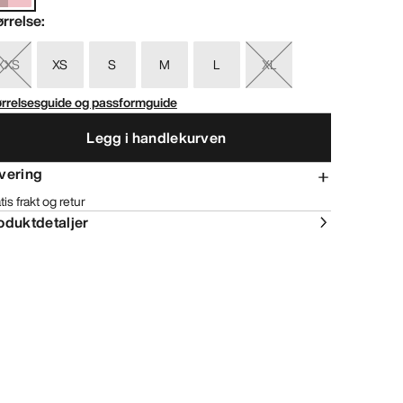
ørrelse
:
XXS
XS
S
M
L
XL
ørrelsesguide og passformguide
Legg i handlekurven
vering
tis frakt og retur
oduktdetaljer