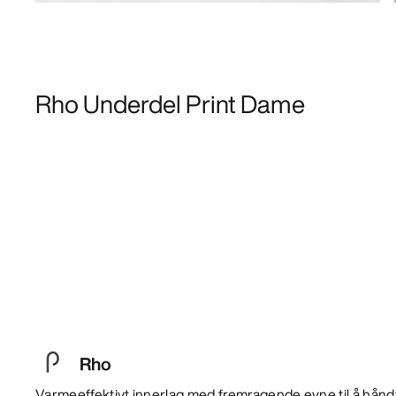
Rho Underdel Print Dame
Rho
Varmeeffektivt innerlag med fremragende evne til å hånd