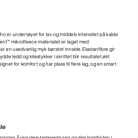
Rho er undertøyet for lav og middels intensitet på kalde
nt™ mikrofleece materialet er laget med
r en usedvanlig myk børstet innside. Elastanfibre gir
e ledd og kilestykker i skrittet blir resultatet økt
gnet for komfort og har plass til flere lag, og en smart
le
 kroppen å regulere temperaturen og øke komforten i