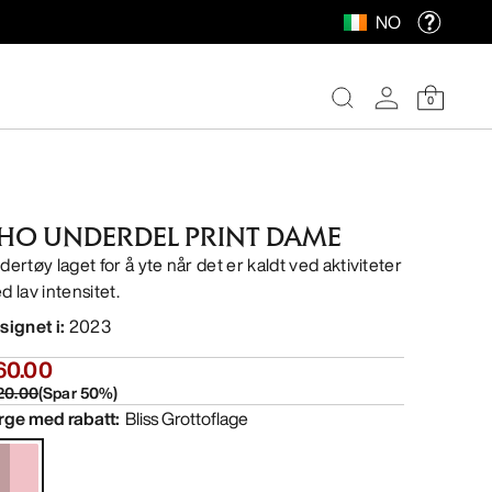
NO
0
HO UNDERDEL PRINT DAME
dertøy laget for å yte når det er kaldt ved aktiviteter
d lav intensitet.
signet i
:
2023
60.00
20.00
(
Spar
50
%)
rge med rabatt
:
Bliss Grottoflage