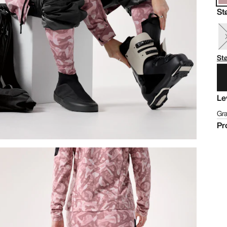
St
St
Le
Gra
Pr