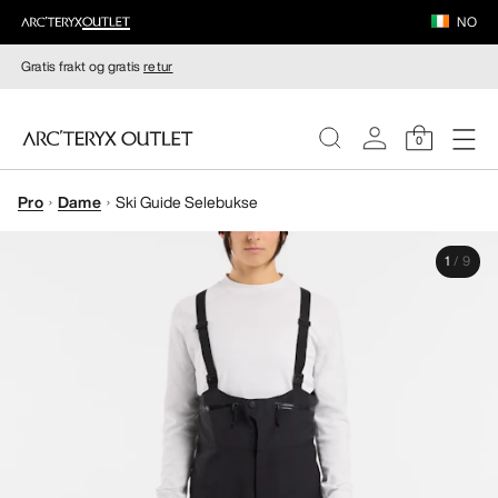
NO
Gratis frakt og gratis
retur
0
Pro
Dame
Ski Guide Selebukse
DAMER
1
/
9
HERRER