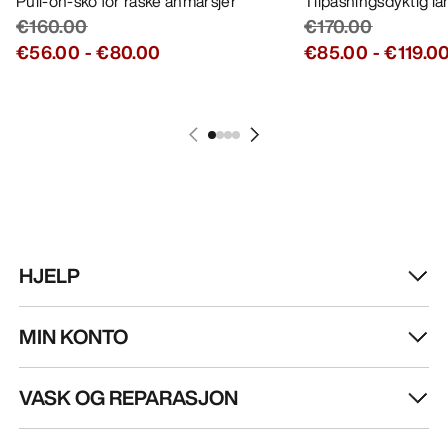
Pull-on-sko for raske anmarsjer
Tilpasningsdyktig l
€160.00
€170.00
€56.00
-
€80.00
€85.00
-
€119.0
HJELP
MIN KONTO
VASK OG REPARASJON