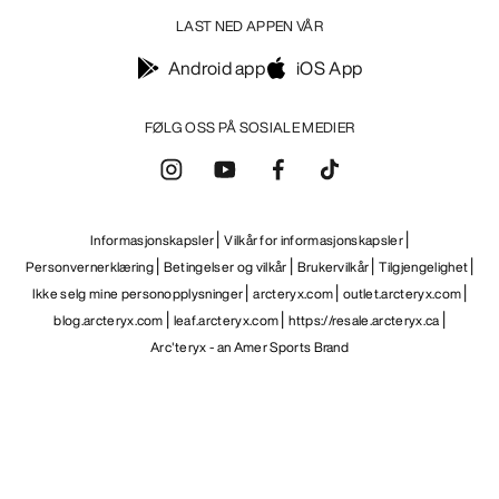
LAST NED APPEN VÅR
Android app
iOS App
FØLG OSS PÅ SOSIALE MEDIER
Informasjonskapsler
Vilkår for informasjonskapsler
Personvernerklæring
Betingelser og vilkår
Brukervilkår
Tilgjengelighet
Ikke selg mine personopplysninger
arcteryx.com
outlet.arcteryx.com
blog.arcteryx.com
leaf.arcteryx.com
https://resale.arcteryx.ca
Arc'teryx - an Amer Sports Brand