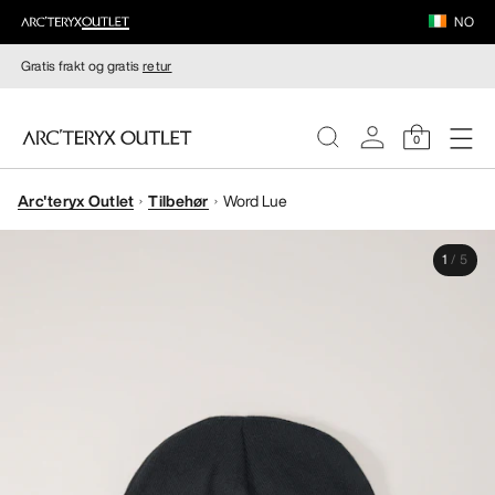
NO
Gratis frakt og gratis
retur
0
Arc'teryx Outlet
Tilbehør
Word Lue
DAMER
1
/
5
HERRER