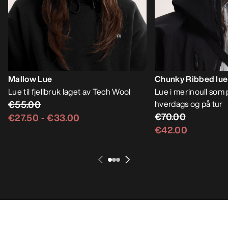
Mallow Lue
Chunky Ribbed lue
Lue til fjellbruk laget av Tech Wool
Lue i merinoull som 
€55.00
hverdags og på tur
€70.00
€27.50
-
€33.00
€42.00