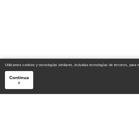
Utilizamos cookies y tecnologías similares, incluidas tecnologías de terceros, para
Continua
r
AYUDA
MI CU
Centro de Atención al Cliente
Envío y 