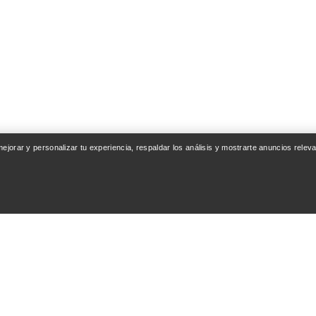
 mejorar y personalizar tu experiencia, respaldar los análisis y mostrarte anuncios rel
ENTA
LAVA Y REPARA
entrega
Cuidado del producto