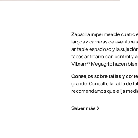
Zapatilla impermeable cuatro 
largos y carreras de aventura s
antepié espacioso y la sujeció
tacos antibarro dan control y a
Vibram® Megagrip hacen bien s
Consejos sobre tallas y corte
grande. Consulte la tabla de tal
recomendamos que elija media
Saber más