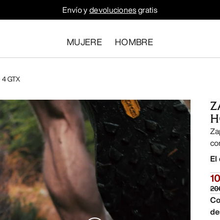
Envío y
devoluciones
gratis
MUJERE
HOMBRE
D 4 GTX
Z
H
Za
co
El
1
20
Co
de