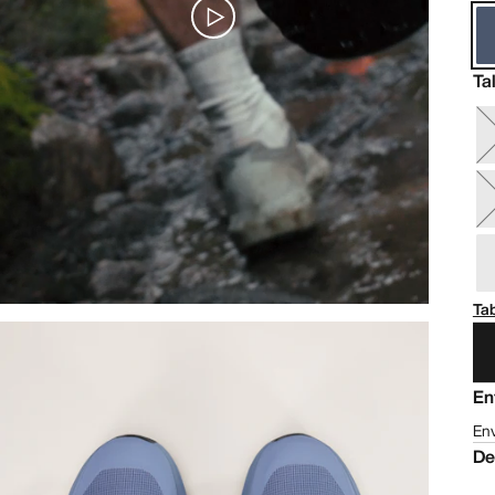
Ta
Tab
En
Env
De