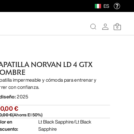
ES
0
APATILLA NORVAN LD 4 GTX
OMBRE
patilla impermeable y cómoda para entrenar y
rrer con confianza.
 diseño
:
2025
00,00 €
0,00 €
(
Ahorra El
50
%)
lor en
Lt Black Sapphire/Lt Black
scuento
:
Sapphire