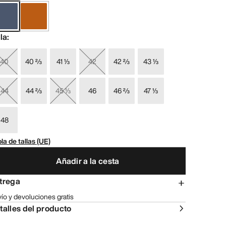
lla
:
40
40 ⅔
41 ⅓
42
42 ⅔
43 ⅓
44
44 ⅔
45 ⅓
46
46 ⅔
47 ⅓
48
la de tallas (UE)
Añadir a la cesta
trega
ío y devoluciones gratis
talles del producto