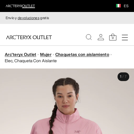
ES
Envío y
devoluciones
gratis
0
Arc'teryx Outlet
Mujer
Chaquetas con aislamiento
MUJERE
Elec, Chaqueta Con Aislante
HOMBRE
1
/
7