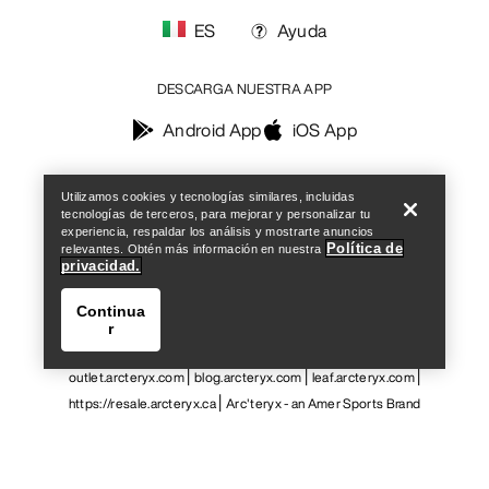
ES
Ayuda
DESCARGA NUESTRA APP
Android App
iOS App
Help
SÍGUENOS EN LAS REDES SOCIALES
Utilizamos cookies y tecnologías similares, incluidas
tecnologías de terceros, para mejorar y personalizar tu
experiencia, respaldar los análisis y mostrarte anuncios
Política de
relevantes. Obtén más información en nuestra
privacidad.
Centro de preferencias de cookies
Política de cookies
Continua
Política de privacidad
Términos y condiciones
Términos de uso
r
Accesibilidad
No vender mis datos personales
arcteryx.com
outlet.arcteryx.com
blog.arcteryx.com
leaf.arcteryx.com
https://resale.arcteryx.ca
Arc'teryx - an Amer Sports Brand
Help