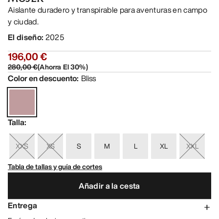
Aislante duradero y transpirable para aventuras en campo
y ciudad.
El diseño
:
2025
196,00 €
280,00 €
(
Ahorra El
30
%)
Color en descuento
:
Bliss
Talla
:
XXS
XS
S
M
L
XL
XXL
Tabla de tallas y guía de cortes
Añadir a la cesta
Entrega