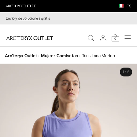
ES
Envío y
devoluciones
gratis
0
Arc'teryx Outlet
Mujer
Camisetas
Tank Lana Merino
MUJERE
1
/
6
HOMBRE