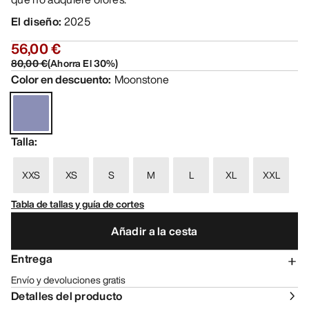
El diseño
:
2025
56,00 €
80,00 €
(
Ahorra El
30
%)
Color en descuento
:
Moonstone
Talla
:
XXS
XS
S
M
L
XL
XXL
Tabla de tallas y guía de cortes
Añadir a la cesta
Entrega
Envío y devoluciones gratis
Detalles del producto