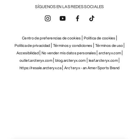
SÍGUENOS EN LAS REDES SOCIALES
Centro de preferencias de cookies
Política de cookies
Política de privacidad
Términos y condiciones
Términos de uso
Accesibilidad
No vender mis datos personales
arcteryx.com
outlet.arcteryx.com
blog.arcteryx.com
leaf.arcteryx.com
https://resale.arcteryx.ca
Arc'teryx - an Amer Sports Brand
Help