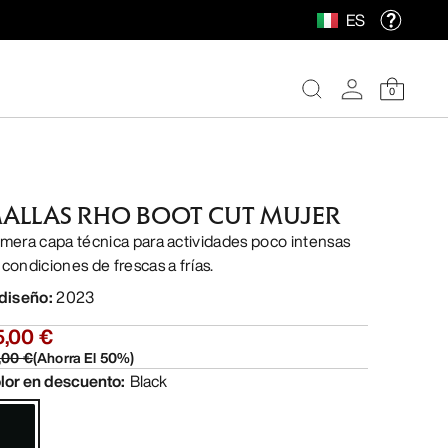
ES
0
ALLAS RHO BOOT CUT MUJER
imera capa técnica para actividades poco intensas
 condiciones de frescas a frías.
 diseño
:
2023
5,00 €
,00 €
(
Ahorra El
50
%)
lor en descuento
:
Black