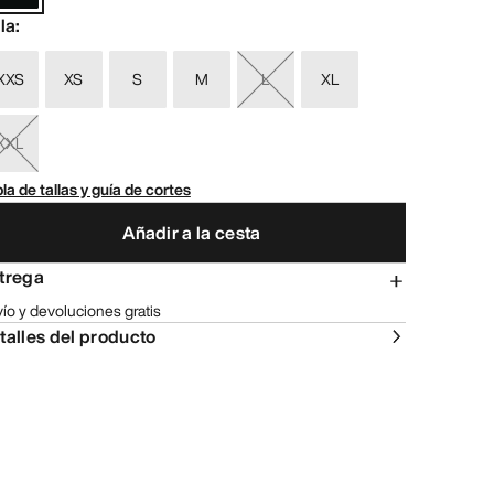
lla
:
XXS
XS
S
M
L
XL
XXL
la de tallas y guía de cortes
Añadir a la cesta
trega
ío y devoluciones gratis
talles del producto