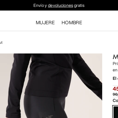
Envío y
devoluciones
gratis
MUJERE
HOMBRE
ut
M
Pr
en
El
4
90
Co