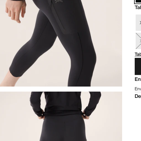
Ta
Tab
En
Env
De