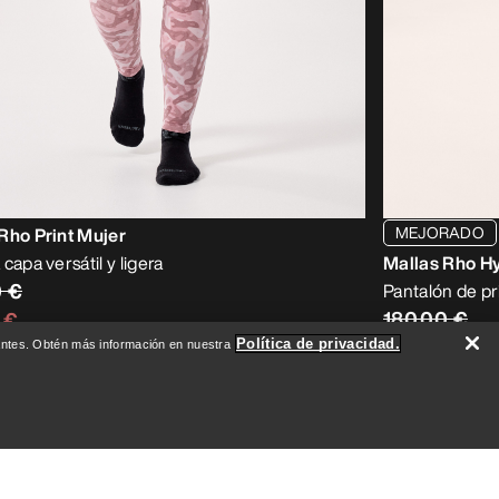
MEJORADO
Rho Print Mujer
capa versátil y ligera
Mallas Rho Hy
0 €
Pantalón de pr
180,00 €
 €
63,00 €
-
12
Política de privacidad.
evantes. Obtén más información en nuestra