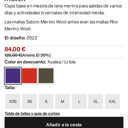
Capa base en mezcla de lana merina para salidas de varios
días y actividades invernales de intensidad media.
Las mallas Satoro Merino Wool antes eran las mallas Rho
Merino Wool.
El diseño
:
2022
84,00 €
120,00 €
(
Ahorra El
30
%)
Color en descuento
:
Azalea / Lt Iola
Talla
:
XXS
XS
S
M
L
XL
XXL
Tabla de tallas y guía de cortes
Añadir a la cesta