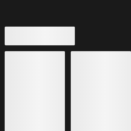
También pueden gustarle
MEJORADO
Mallas Satoro SL Merino Wool Mujer
Mallas Rho Hybrid 
Nuestras mallas en mezla de lana
Pantalón de primera
merina más ligeras
hueca
120,00 €
180,00 €
84,00 €
63,00 €
-
126,00