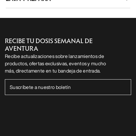
ES
Ayuda
DESCARGA NUESTRA APP
Android App
iOS App
SÍGUENOS EN LAS REDES SOCIALES
Centro de preferencias de cookies
Política de cookies
Política de privacidad
Términos y condiciones
Términos de uso
Accesibilidad
No vender mis datos personales
arcteryx.com
outlet.arcteryx.com
blog.arcteryx.com
leaf.arcteryx.com
https://resale.arcteryx.ca
Arc'teryx - an Amer Sports Brand