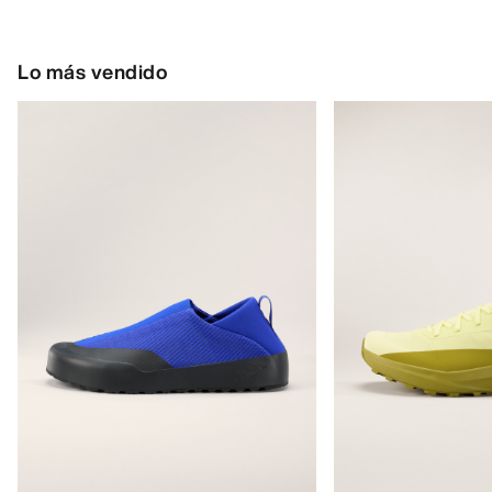
aproximaciones rápidas
170,00 €
160,00 €
85,00 €
-
119,00
56,00 €
-
80,00 €
AYUDA
MI CUENTA
LAVA Y REPARA