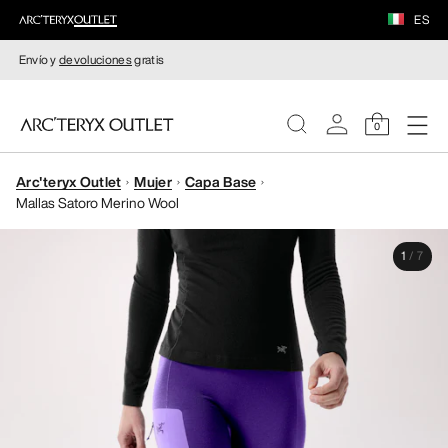
ES
Envío y
devoluciones
gratis
0
Arc'teryx Outlet
Mujer
Capa Base
MUJERE
Mallas Satoro Merino Wool
HOMBRE
1
/
7