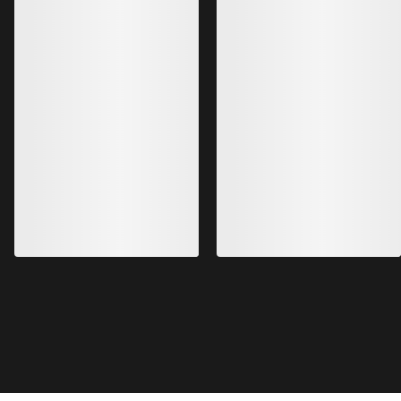
Lo más vendido
Kragg Shoe Hombre
Zapatilla Norvan 
Zapatilla sin cordones, para
Zapatilla para corre