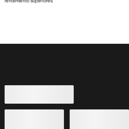
rendimiento superiores.
También pueden gustarle
MEJORADO
Zapatilla Vertex Alpine GTX Mujer
Zapatilla Kragg In
Zapatilla GORE-TEX de aproximación,
Zapatilla con aislant
ágil y ligera
para aproximaciones
250,00 €
180,00 €
125,00 €
-
150,00 €
90,00 €
-
108,00