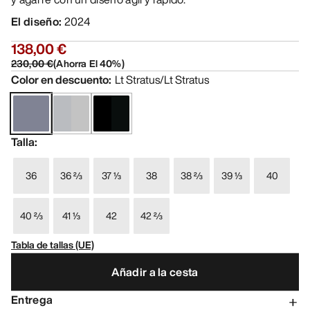
El diseño
:
2024
138,00 €
230,00 €
(
Ahorra El
40
%)
Color en descuento
:
Lt Stratus/Lt Stratus
Talla
:
36
36 ⅔
37 ⅓
38
38 ⅔
39 ⅓
40
40 ⅔
41 ⅓
42
42 ⅔
Tabla de tallas (UE)
Añadir a la cesta
Entrega