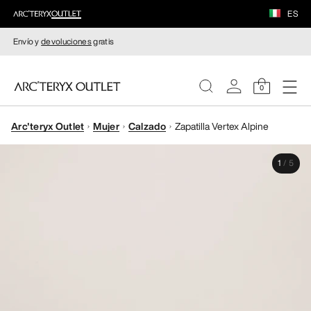
ES
Envío y
devoluciones
gratis
0
Arc'teryx Outlet
Mujer
Calzado
Zapatilla Vertex Alpine
MUJERE
1
/
5
HOMBRE