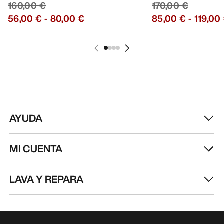
AYUDA
MI CUENTA
LAVA Y REPARA
RECIBE TU DOSIS SEMANAL DE
AVENTURA
Recibe actualizaciones sobre lanzamientos de
productos, ofertas exclusivas, eventos y mucho
más, directamente en tu bandeja de entrada.