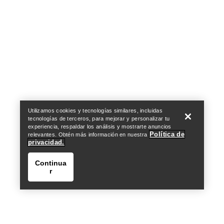
Help
Utilizamos cookies y tecnologías similares, incluidas
tecnologías de terceros, para mejorar y personalizar tu
experiencia, respaldar los análisis y mostrarte anuncios
Política de
relevantes. Obtén más información en nuestra
privacidad.
Continua
r