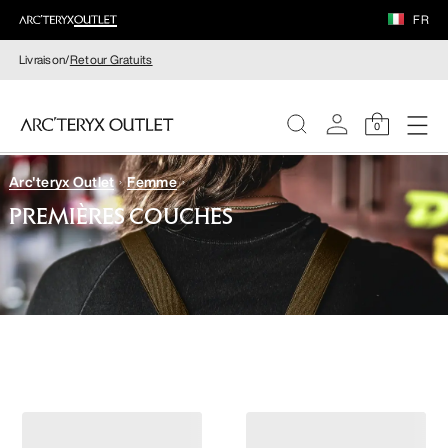
FR
Livraison/
Retour Gratuits
0
Arc'teryx Outlet
Femme
FEMME
PREMIÈRES COUCHES
HOMME