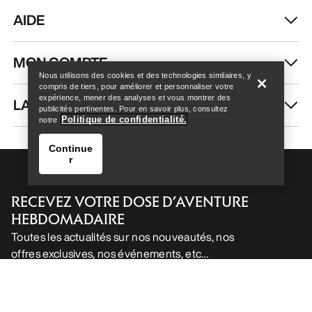
AIDE
Help
MON COMPTE
Nous utilisons des cookies et des technologies similaires, y
compris de tiers, pour améliorer et personnaliser votre
expérience, mener des analyses et vous montrer des
LAVAGE ET RÉPARATION
publicités pertinentes. Pour en savoir plus, consultez
Politique de confidentialité.
notre
Continue
r
RECEVEZ VOTRE DOSE D’AVENTURE
HEBDOMADAIRE
Toutes les actualités sur nos nouveautés, nos
offres exclusives, nos événements, etc…
Help
directement dans votre boîte mail.